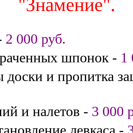
"Знамение".
-
2 000 руб.
траченных шпонок -
1 
ы доски и пропитка з
ний и налетов -
3 000 
тановление левкаса -