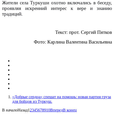
Жители села Туркуши охотно включались в беседу,
проявляя искренний интерес к вере и знанию
традиций.
Текст: прот. Сергий Пятков
Фото: Карлина Валентина Васильевна
«Добрые сердца» спешат на помощь: новая партия груза
для бойцов из Туркуш.
В начало
Назад
1
2
3
4
5
6
7
8
9
10
Вперед
В конец